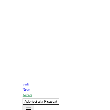
Sedi
News
Accedi
Aderisci alla Fisascat