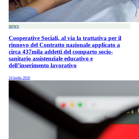
news
Cooperative Sociali, al via la trattativa per il
rinnovo del Contratto nazionale applicato a
circa 437mila addetti del comparto socio-
sanitario assistenziale educativo e
dell’inserimento lavorativo
24 luglio 2026