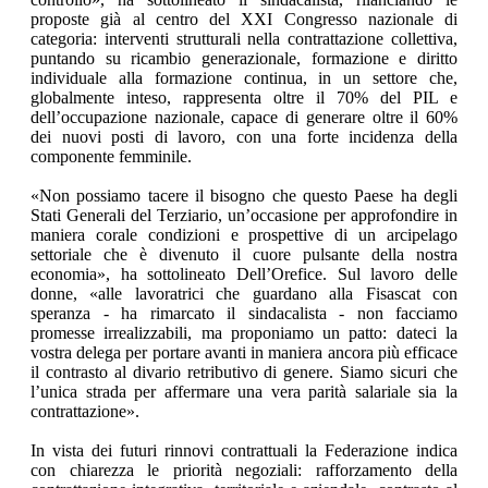
proposte già al centro del XXI Congresso nazionale di
categoria: interventi strutturali nella contrattazione collettiva,
puntando su ricambio generazionale, formazione e diritto
individuale alla formazione continua, in un settore che,
globalmente inteso, rappresenta oltre il 70% del PIL e
dell’occupazione nazionale, capace di generare oltre il 60%
dei nuovi posti di lavoro, con una forte incidenza della
componente femminile.
«Non possiamo tacere il bisogno che questo Paese ha degli
Stati Generali del Terziario, un’occasione per approfondire in
maniera corale condizioni e prospettive di un arcipelago
settoriale che è divenuto il cuore pulsante della nostra
economia», ha sottolineato Dell’Orefice. Sul lavoro delle
donne, «alle lavoratrici che guardano alla Fisascat con
speranza - ha rimarcato il sindacalista - non facciamo
promesse irrealizzabili, ma proponiamo un patto: dateci la
vostra delega per portare avanti in maniera ancora più efficace
il contrasto al divario retributivo di genere. Siamo sicuri che
l’unica strada per affermare una vera parità salariale sia la
contrattazione».
In vista dei futuri rinnovi contrattuali la Federazione indica
con chiarezza le priorità negoziali: rafforzamento della