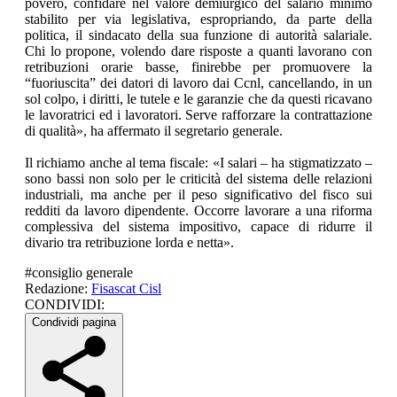
povero, confidare nel valore demiurgico del salario minimo
stabilito per via legislativa, espropriando, da parte della
politica, il sindacato della sua funzione di autorità salariale.
Chi lo propone, volendo dare risposte a quanti lavorano con
retribuzioni orarie basse, finirebbe per promuovere la
“fuoriuscita” dei datori di lavoro dai Ccnl, cancellando, in un
sol colpo, i diritti, le tutele e le garanzie che da questi ricavano
le lavoratrici ed i lavoratori. Serve rafforzare la contrattazione
di qualità», ha affermato il segretario generale.
Il richiamo anche al tema fiscale: «I salari – ha stigmatizzato –
sono bassi non solo per le criticità del sistema delle relazioni
industriali, ma anche per il peso significativo del fisco sui
redditi da lavoro dipendente. Occorre lavorare a una riforma
complessiva del sistema impositivo, capace di ridurre il
divario tra retribuzione lorda e netta».
#
consiglio generale
Redazione:
Fisascat Cisl
CONDIVIDI:
Condividi pagina