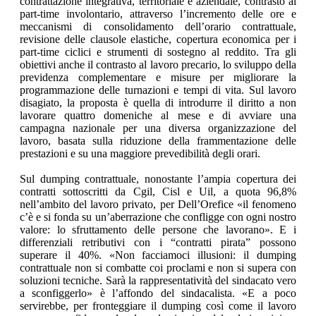
contrattazione integrativa, territoriale e aziendale, contrasto al
part-time involontario, attraverso l’incremento delle ore e
meccanismi di consolidamento dell’orario contrattuale,
revisione delle clausole elastiche, copertura economica per i
part-time ciclici e strumenti di sostegno al reddito. Tra gli
obiettivi anche il contrasto al lavoro precario, lo sviluppo della
previdenza complementare e misure per migliorare la
programmazione delle turnazioni e tempi di vita. Sul lavoro
disagiato, la proposta è quella di introdurre il diritto a non
lavorare quattro domeniche al mese e di avviare una
campagna nazionale per una diversa organizzazione del
lavoro, basata sulla riduzione della frammentazione delle
prestazioni e su una maggiore prevedibilità degli orari.
Sul dumping contrattuale, nonostante l’ampia copertura dei
contratti sottoscritti da Cgil, Cisl e Uil, a quota 96,8%
nell’ambito del lavoro privato, per Dell’Orefice «il fenomeno
c’è e si fonda su un’aberrazione che confligge con ogni nostro
valore: lo sfruttamento delle persone che lavorano». E i
differenziali retributivi con i “contratti pirata” possono
superare il 40%. «Non facciamoci illusioni: il dumping
contrattuale non si combatte coi proclami e non si supera con
soluzioni tecniche. Sarà la rappresentatività del sindacato vero
a sconfiggerlo» è l’affondo del sindacalista. «E a poco
servirebbe, per fronteggiare il dumping così come il lavoro