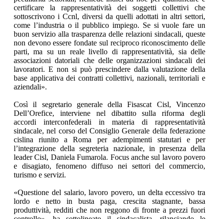
certificare la rappresentatività dei soggetti collettivi che
sottoscrivono i Ccnl, diversi da quelli adottati in altri settori,
come l’industria o il pubblico impiego. Se si vuole fare un
buon servizio alla trasparenza delle relazioni sindacali, queste
non devono essere fondate sul reciproco riconoscimento delle
parti, ma su un reale livello di rappresentatività, sia delle
associazioni datoriali che delle organizzazioni sindacali dei
lavoratori. E non si può prescindere dalla valutazione della
base applicativa dei contratti collettivi, nazionali, territoriali e
aziendali».
Così il segretario generale della Fisascat Cisl, Vincenzo
Dell’Orefice, interviene nel dibattito sulla riforma degli
accordi interconfederali in materia di rappresentatività
sindacale, nel corso del Consiglio Generale della federazione
cislina riunito a Roma per adempimenti statutari e per
l’integrazione della segreteria nazionale, in presenza della
leader Cisl, Daniela Fumarola. Focus anche sul lavoro povero
e disagiato, fenomeno diffuso nei settori del commercio,
turismo e servizi.
«Questione del salario, lavoro povero, un delta eccessivo tra
lordo e netto in busta paga, crescita stagnante, bassa
produttività, redditi che non reggono di fronte a prezzi fuori
controllo», ha sottolineato il sindacalista, rilanciando le