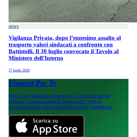
news
Vigilanza Privata, dopo l’ennesimo assalto al
trasporto valori sindacati a confronto con
Battistolli. Il 30 luglio convocato il Tavolo al
Ministero dell’Interno
17 luglio 2026
Fisascat Per Te
Porta il tuo sindacato sempre con te. Accedi a servizi
esclusivi, comunicazioni in tempo reale e tutta la
documentazione utile direttamente dal tuo smartphone.